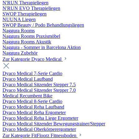
N'RUN Therapieliegen
N'RUN EVO Therapieliegen
SWOP Therapieliegen
NUUNA Liegen
SWOP Beauty / Podo Behandlungsliegen
Naggura Rooms
Naggura Rooms Praxismöbel
Naggura Rooms Akustik
Naggura - Sommer in Barcelona Aktion
Naggura Zubehör
Zur Kategorie Dyaco Medical
Dyaco Medical 7-Serie Cardio
Dyaco Medical Laufband
Dyaco Medical Sitzender Stepper 7.5
Dyaco Medical Sitzender Stepper 7.0
Medical Recumbent Bike
Dyaco Medical 8-Serie Cardio
Dyaco Medical Reha Laufband
Dyaco Medical Reha Ergometer
Dyaco Medical Reha Liege Ergometer
Dyaco Medical Sitzender Bewegungstrainer/Stepper
Dyaco Medical Oberkörperergometer
Zur Kategorie FitFloorz Fitnessboden