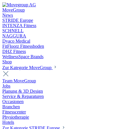
MoveGroup
News
STRIDE Europe
INTENZA Fitness
SCHNELL
NAGGURA
Dyaco Medical
FitFloorz Fitnessboden
DHZ Fitness
WellnessSpace Brands
Shop
Zur Kategorie MoveGroup
Team MoveGroup
Jobs
Planung & 3D Design
Service & Reparaturen
Occasionen
Branchen
Fitnesscenter
Physiotherapie
Hotels
Zur Kategorie STRIDE Europe