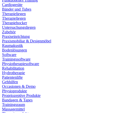
Funktionelles Training
Cardiogeräte
Bänder und Tubes
Therapieliegen
Therapieliegen
Therapiehocker
Untersuchungsliegen
Zubehör
Praxiseinrichtung
Praxismobiliar & Designmöbel
Raumakustik
Bodenlösungen
Software
Trainingssoftware
Physiotherapiesoftware
Rehabilitation
Hydrotherapie
Patientenlifte
Gehhilfen
Occasionen & Demo
Physioprodukte
Propriozeptive Produkte
Bandagen & Tapes
Trainingsraum
Massagemittel